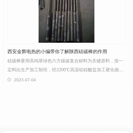
西安金辉电热的小编带你了解陕西硅碳棒的作用
硅碳棒要用高纯翠绿色六方碳碳复合材料为关键原料，按一
定料比生产加工制坯，经2200℃高温铝硅酸盐加工硬化煅烧
而做成的杆状、管形非金属材料高温电热材料。还原性…
2023-07-04