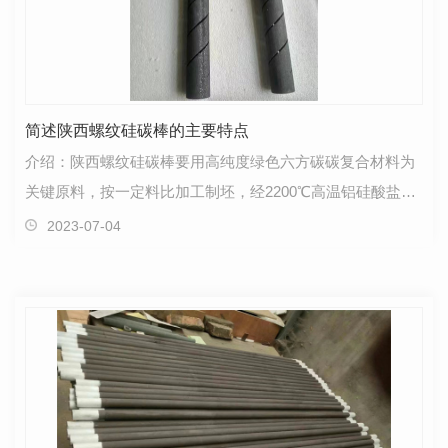
简述陕西螺纹硅碳棒的主要特点
介绍：陕西螺纹硅碳棒要用高纯度绿色六方碳碳复合材料为
关键原料，按一定料比加工制坯，经2200℃高温铝硅酸盐加
工硬化煅烧而制成的圆柱状、管形非金属高温电热材料…
2023-07-04