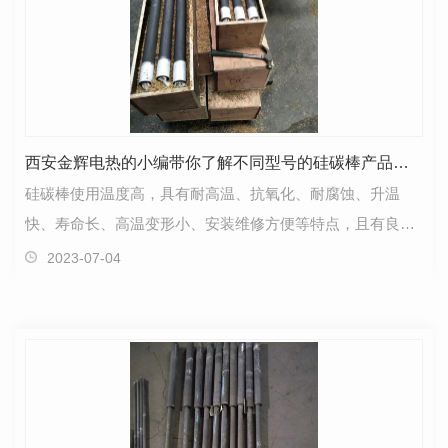
西安金辉电热的小编带你了解不同型号的硅碳棒产品的用途
硅碳棒使用温度高，具有耐高温、抗氧化、耐腐蚀、升温
快、寿命长、高温变形小、安装维修方便等特点，且有良好
的化学稳定性。现已广泛应用于电子、磁性材料、粉末冶…
2023-07-04