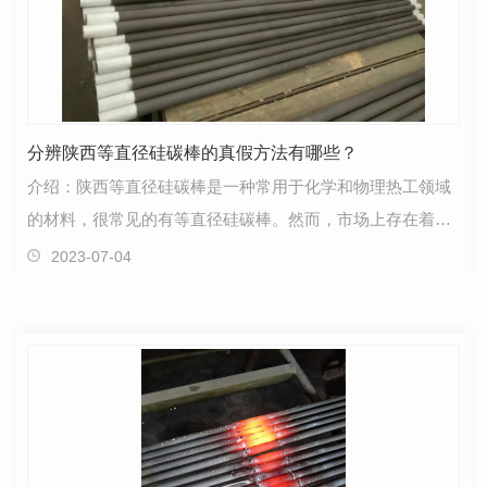
分辨陕西等直径硅碳棒的真假方法有哪些？
介绍：陕西等直径硅碳棒是一种常用于化学和物理热工领域
的材料，很常见的有等直径硅碳棒。然而，市场上存在着一
些假冒伪劣的等直径硅碳棒。如何分辨真假等直径硅碳…
2023-07-04