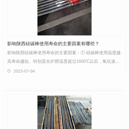
影响陕西硅碳棒使用寿命的主要因素有哪些？
影响陕西硅碳棒使用寿命的主要因素：① 硅碳棒使用温度越
高寿命越短。特别是在炉膛温度超过1600℃以后，氧化速度
加快，硅碳棒的使用寿命变短，所以请尽量不要让硅…
2023-07-04